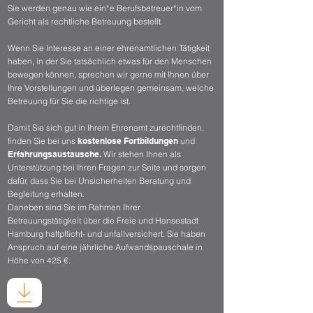
​Sie werden genau wie ein*e Berufsbetreuer*in vom
Gericht als rechtliche Betreuung bestellt.
Wenn Sie Interesse an einer ehrenamtlichen Tätigkeit
haben, in der Sie tatsächlich etwas für den Menschen
bewegen können, sprechen wir gerne mit Ihnen über
Ihre Vorstellungen und überlegen gemeinsam, welche
Betreuung für Sie die richtige ist.
Damit Sie sich gut in Ihrem Ehrenamt zurechtfinden,
finden Sie bei uns
kostenlose Fortbildungen
und
Erfahrungsaustausche
.
Wir stehen Ihnen als
Un
terstützung bei Ihren Fragen zur Seite und sorgen
dafür, dass Sie bei Unsicherheiten Beratung und
Begleitung erhalten.
Daneben sind Sie im Rahmen Ihrer
Betreuungstätigkeit über die Freie und Hansestadt
Hamburg haftpflicht- und unfallversichert. Sie haben
Anspruch auf eine jährliche Aufwandspauschale in
Höhe von 425 €.