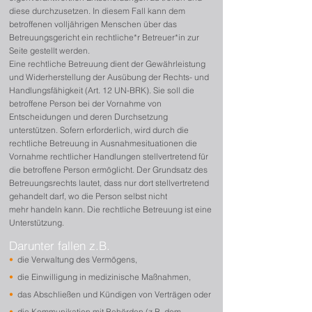
diese durchzusetzen
. In diesem Fall kann dem
betroffenen volljährigen Menschen über das
Betreuungsgericht ein rechtliche*r Betreuer*in zur
Seite gestellt werden.
Eine rechtliche Betreuung dient der Gewährleistung
und Widerherstellung der Ausübung der Rechts- und
Handlungsfähigkeit (Art. 12 UN-BRK). Sie soll die
betroffene Person bei der Vornahme von
Entscheidungen und deren Durchsetzung
unterstützen. Sofern erforderlich, wird durch die
rechtliche Betreuung in Ausnahmesituationen die
Vornahme rechtlicher Handlungen stellvertretend für
die betroffene Person ermöglicht. Der Grundsatz des
Betreuungsrechts lautet, dass nur dort stellvertretend
gehandelt darf, wo die Person selbst nicht
mehr
handeln kann. Die rechtliche Betreuung ist eine
Unterstützung.
Darunter fallen z.B.
•
die Verwaltung des Vermögens,
•
die Einwilligung in medizinische Maßnahmen,
•
das Abschließen und Kündigen von Verträgen oder
•
die Kommunikation mit Behörden (z.B. dem