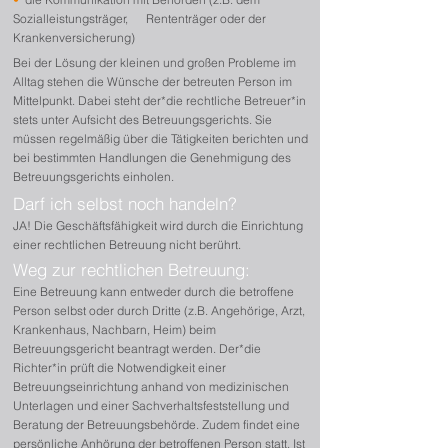
Sozialleistungsträger,
Rententräger oder der
Krankenversicherung)
Bei der Lösung der kleinen und großen Probleme im
Alltag stehen die Wünsche der betreuten Person im
Mittelpunkt. Dabei steht der*die rechtliche Betreuer*in
stets unter Aufsicht des Betreuungsgerichts. Sie
müssen regelmäßig über die Tätigkeiten berichten und
bei bestimmten Handlungen die Genehmigung des
Betreuungsgerichts einholen.
Darf ich selbst noch handeln?
JA! Die Geschäftsfähigkeit wird durch die Einrichtung
einer rechtlichen Betreuung nicht berührt.
Weg
zur r
echtlichen Betreuung:
Eine Betreuung kann entweder durch die betroffene
Person selbst oder durch Dritte (z.B. Angehörige, Arzt,
Krankenhaus, Nachbarn, Heim) beim
Betreuungsgericht beantragt werden. Der*die
Richter*in p
rüft die Notwendigkeit einer
Betreuungseinrichtung anhand von medizinischen
Unterlagen und einer Sachverhaltsfeststellung und
Beratung der Betreuungsbehörde. Zudem findet eine
persönliche Anhörung der betroffenen Person statt. Ist