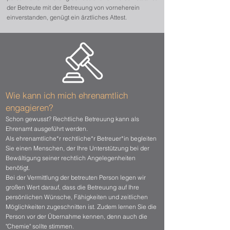
der Betreute mit der Betreuung von vorneherein
einverstanden, genügt e
in ärztliches Attest.
Wie kann ich mich ehrenamtlich
engagieren?
Schon gewusst? Rechtliche Betreuung kann als
Ehrenamt ausgeführt werden.
Als ehrenamtliche*r rechtliche*r Betreuer*in begleiten
Sie einen Menschen, der Ihre Unterstützung bei der
Bewältigung seiner rechtlich Angelegenheiten
benötigt. ​
Bei der Vermittlung der betreuten Person legen wir
großen Wert darauf, dass die Betreuung auf Ihre
persönlichen Wünsche, Fähigkeiten und zeitlichen
Möglichkeiten zugeschnitten ist. Zudem lernen Sie die
Person vor der Übernahme kennen, denn auch die
"Chemie" sollte stimmen.