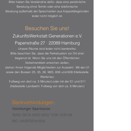
Bitte haben Sie Verständnis dafür, dass eine persönliche
Beratung ohne Termin oder eine telefonische
Beratung außerhalb der Sprechzeiten aus Kapazitätsgründen
leider nicht möglich ist.
Besuchen Sie uns!
ZukunftsWerkstatt Generationen e.V.
Papenstraße 27 ·
22089 Hamburg
Unsere Räume sind leider nicht barrierefrei.
Bitte beachten Sie, dass die Parksituation vor Ort eher
begrenzt ist. Wenn Sie uns mit den Öffentlichen
Verkehrsmitteln erreichen wollen,
stehen Ihnen folgende Möglichkeiten zur Auswahl: Mit der U1
sowie den Bussen 25, 35, 36, M25, 606 und 608 (Haltestelle
Wartenau;
Fußweg von dort ca. 5 Minuten) oder mit der S1 und S11
(Haltestelle Landwehr; Fußweg von dort ca. 8 Minuten)
Bankverbindungen:
Hamburger Sparkasse
IBAN: DE18
2005 0550 1239 1235
89
BIC: HASPDEHHXXX