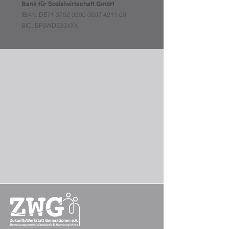
Bank für Sozialwirtschaft GmbH
IBAN: DE71
3702 0500 0007 4211
00
BIC: BFSWDE33XXX