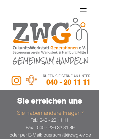
RUFEN SIE GERNE AN UNTER
040 - 20 11 11
Sie erreichen uns
Sie haben andere Fragen?
Tel.:
040 - 20 11 11
Fax.:
040 - 226 32 31 89
oder per E-Mail:
querschnitt@zwg-ev.de