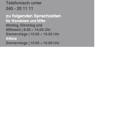
Telefonisch unter
040 - 20 11 11
zu folgenden Sprechzeiten
für
Wandsbek und Mitte
Montag, Dienstag und
Mittwoch |
9.00 – 14.00 Uhr
Donnerstags |
10.00 – 16.00 Uhr
Altona
Donnerstags |
10.00 – 16.00 Uhr
querschnitt@zwg-ev.de
Hamburg Wandsbek und Mitte
Oder senden Sie uns eine
Nachricht
Fortbildungen
Willkommen
Vorsorgemodelle
Über uns